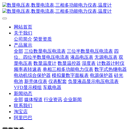
网站首页
关于我们
公司简介
荣誉资质
产品展示
全部
三位数显电压电流表
三位半数显电压电流表
四
位、四位半数显电压电流表
液晶电压表
无源电压表
双
显电压表
数显温度计
数显温控器
湿度表
计数器计时仪
频率表转速表
单相三相多功能电力仪表
数字式热继电器
电动机综合保护器
模拟量数字面板表
电源保护器
硅光
电池
新壳体仪表
仪表配套
负显液晶显示电压电流表
VFD显示模组
车载电器
新闻动态
全部
媒体报道
行业资讯
企业新闻
联系我们
淘宝店
阿里巴巴