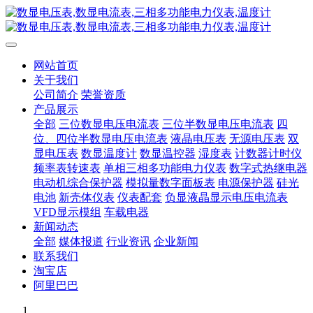
网站首页
关于我们
公司简介
荣誉资质
产品展示
全部
三位数显电压电流表
三位半数显电压电流表
四
位、四位半数显电压电流表
液晶电压表
无源电压表
双
显电压表
数显温度计
数显温控器
湿度表
计数器计时仪
频率表转速表
单相三相多功能电力仪表
数字式热继电器
电动机综合保护器
模拟量数字面板表
电源保护器
硅光
电池
新壳体仪表
仪表配套
负显液晶显示电压电流表
VFD显示模组
车载电器
新闻动态
全部
媒体报道
行业资讯
企业新闻
联系我们
淘宝店
阿里巴巴